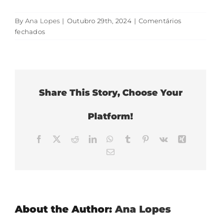
By
Ana Lopes
|
Outubro 29th, 2024
|
Comentários
em
fechados
Reduz
o
erro
clínico
Share This Story, Choose Your
Platform!
Facebook
X
Reddit
LinkedIn
WhatsApp
Tumblr
Pinterest
Vk
Xing
Email
(necessário
mas
não
publicado)
About the Author:
Ana Lopes