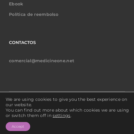
Ebook
Política de reembolso
CONTACTOS
comercial@medicineone.net
We are using cookies to give you the best experience on
Copyright © 2024 MedicineOne Todos os direitos reservados.
our website.
You can find out more about which cookies we are using
or switch them off in
settings
.
Política de Privacidade
Accept