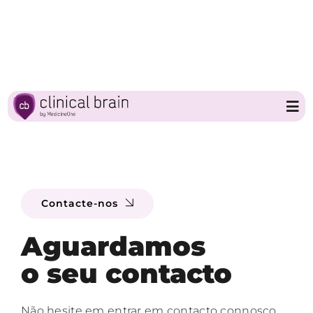
Skip
to
content
Tog
Nav
Home
Contacte-nos
Clinical Brain
Aguardamos
Parceiros
o seu contacto
Sobre a MedicineOne
Não hesite em entrar em contacto connosco