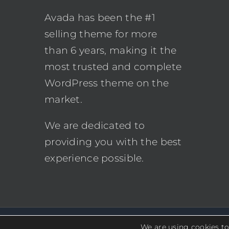
Avada has been the #1
selling theme for more
than 6 years, making it the
most trusted and complete
WordPress theme on the
market.
We are dedicated to
providing you with the best
experience possible.
We are using cookies to
© Copyright 2012 -
2026 | Avada Theme by
ThemeFusi