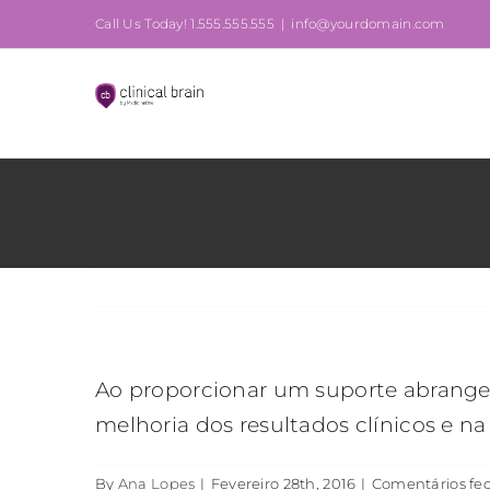
Skip
Call Us Today! 1.555.555.555
|
info@yourdomain.com
to
content
Ao proporcionar um suporte abrangen
melhoria dos resultados clínicos e na
By
Ana Lopes
|
Fevereiro 28th, 2016
|
Comentários fe