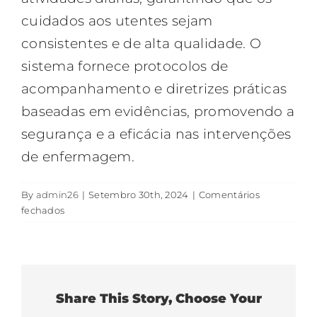
cuidados aos utentes sejam
consistentes e de alta qualidade. O
sistema fornece protocolos de
acompanhamento e diretrizes práticas
baseadas em evidências, promovendo a
segurança e a eficácia nas intervenções
de enfermagem.
By
admin26
|
Setembro 30th, 2024
|
Comentários
em
fechados
Sistema
de
suporte
à
prática
Share This Story, Choose Your
de