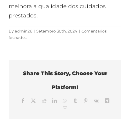
melhora a qualidade dos cuidados
prestados.
By
admin26
|
Setembro 30th, 2024
|
Comentários
em
fechados
Sistema
de
suporte
ao
diagnóstico
Share This Story, Choose Your
Platform!
Facebook
X
Reddit
LinkedIn
WhatsApp
Tumblr
Pinterest
Vk
Xing
Email
(necessário
mas
não
publicado)